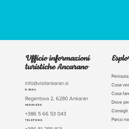
Ufficio informazioni
Esplo
turistiche Ancarano
Penisola
info@visitankaran.si
Cosa ve
E-MAIL
Cosa far
Regentova 2, 6280 Ankaran
Dove per
INDIRIZZO
Consigli 
+386 5 66 53 043
Parco na
TELEFONO
+386 51 288 163