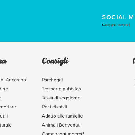
SOCIAL M
Collegati con noi
ra
Consigli
 di Ancarano
Parcheggi
dere
Trasporto pubblico
e
Tassa di soggiorno
nottare
Per i disabili
utili
Adatto alle famiglie
turale
Animali Benvenuti
Come raggiungerci?