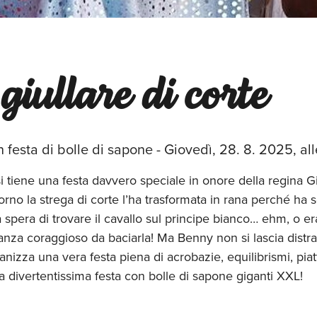
giullare di corte
festa di bolle di sapone - Giovedì, 28. 8. 2025, all
si tiene una festa davvero speciale in onore della regina
orno la strega di corte l’ha trasformata in rana perché ha 
 spera di trovare il cavallo sul principe bianco… ehm, o er
nza coraggioso da baciarla! Ma Benny non si lascia distra
zza una vera festa piena di acrobazie, equilibrismi, piatti
 divertentissima festa con bolle di sapone giganti XXL!