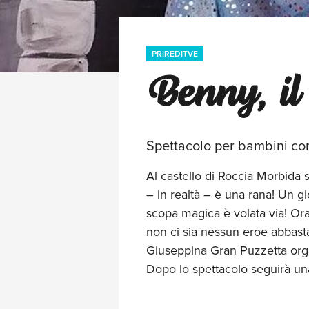
PRIREDITVE
Benny, il 
Spettacolo per bambini con 
Al castello di Roccia Morbida 
– in realtà – è una rana! Un gi
scopa magica è volata via! Ora
non ci sia nessun eroe abbasta
Giuseppina Gran Puzzetta organi
Dopo lo spettacolo seguirà una