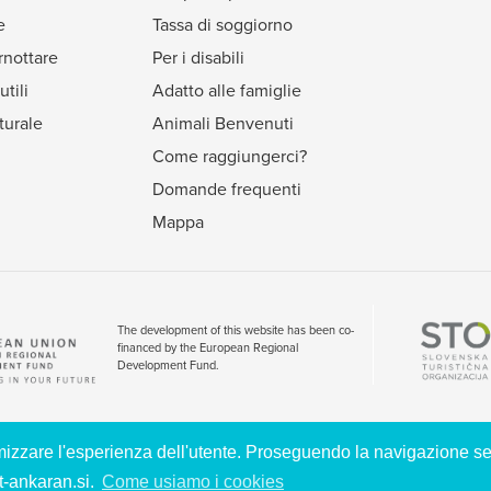
e
Tassa di soggiorno
nottare
Per i disabili
utili
Adatto alle famiglie
turale
Animali Benvenuti
Come raggiungerci?
Domande frequenti
Mappa
The development of this website has been co-
financed by the European Regional
Development Fund.
timizzare l'esperienza dell'utente. Proseguendo la navigazione s
TI. |
INFORMATIVA SULLA PRIVACY E SUI COOKIES
| VISIT ANKARAN
it-ankaran.si.
Come usiamo i cookies