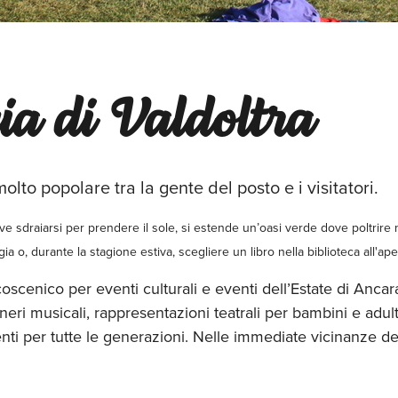
ia di Valdoltra
olto popolare tra la gente del posto e i visitatori.
ove sdraiarsi per prendere il sole, si estende un’oasi verde dove poltrire
ia o, durante la stagione estiva, scegliere un libro nella biblioteca all'ape
coscenico per eventi culturali e eventi dell’Estate di Anca
ri musicali, rappresentazioni teatrali per bambini e adulti,
venti per tutte le generazioni. Nelle immediate vicinanze d