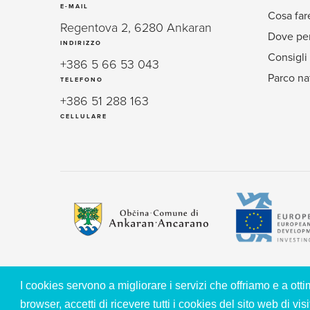
E-MAIL
Cosa far
Regentova 2, 6280 Ankaran
Dove per
INDIRIZZO
Consigli 
+386 5 66 53 043
Parco na
TELEFONO
+386 51 288 163
CELLULARE
I cookies servono a migliorare i servizi che offriamo e a ot
© 2026 COMUNE DI ANCARANO, TUTTI I DIRITTI RISERVA
browser, accetti di ricevere tutti i cookies del sito web di vis