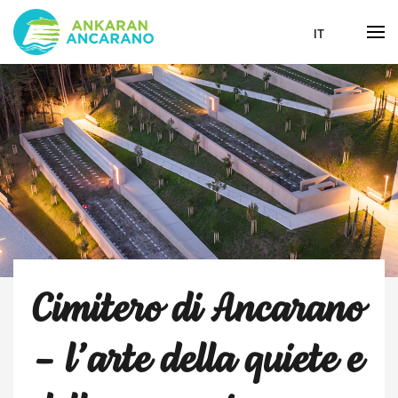
IT
Cimitero di Ancarano
– l’arte della quiete e