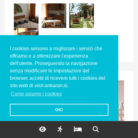
I cookies servono a migliorare i servizi che
offriamo e a ottimizzare l'esperienza
dell'utente. Proseguendo la navigazione
senza modificare le impostazioni del
browser, accetti di ricevere tutti i cookies del
sito web di visit-ankaran.si.
Come usiamo i cookies
OK!