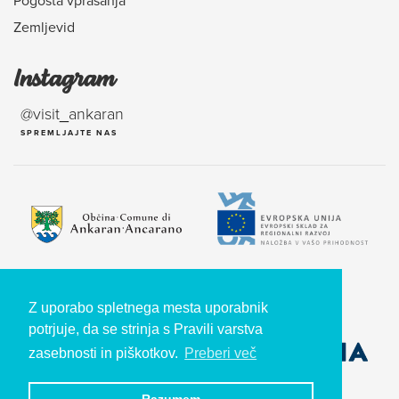
Pogosta vprašanja
Zemljevid
Instagram
@visit_ankaran
SPREMLJAJTE NAS
Naložbo sofinancirata RS in EU iz Evropskega sklada za regionalni razvoj.
Z uporabo spletnega mesta uporabnik
potrjuje, da se strinja s Pravili varstva
zasebnosti in piškotkov.
Preberi več