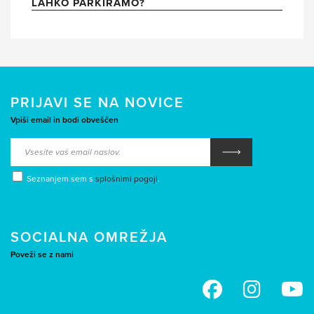
LAHKO PARKIRAMO?
PRIJAVI SE NA NOVICE
Vpiši email in bodi obveščen
Seznanjem sem s
splošnimi pogoji
.
SOCIALNA OMREŽJA
Poveži se z nami