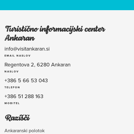
Turistično informacijski center
Ankaran
info@visitankaran.si
EMAIL NASLOV
Regentova 2, 6280 Ankaran
NASLOV
+386 5 66 53 043
TELEFON
+386 51 288 163
MOBITEL
Razišči
Ankaranski polotok